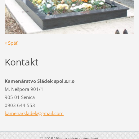
« Späť
Kontakt
Kamenárstvo Sládek spol.s.r.o
M. Nešpora 901/1
905 01 Senica
0903 644 553
kamenars
ladek@gm
ail.com
© 2016 Všetky práva vyhradené.