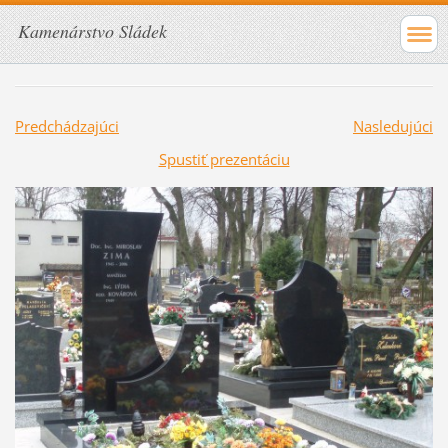
Kamenárstvo Sládek
Predchádzajúci
Nasledujúci
Spustiť prezentáciu