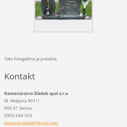
Táto fotogaléria je prázdna.
Kontakt
Kamenárstvo Sládek spol.s.r.o
M. Nešpora 901/1
905 01 Senica
0903 644 553
kamenars
ladek@gm
ail.com