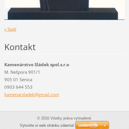
« Späť
Kontakt
Kamenárstvo Sládek spol.s.r.o
M. Nešpora 901/1
905 01 Senica
0903 644 553
kamenars
ladek@gm
ail.com
© 2016 Všetky práva vyhradené.
Vytvorte si web stránku zdarma!