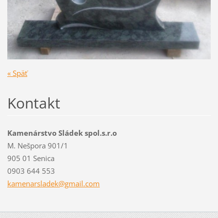
« Späť
Kontakt
Kamenárstvo Sládek spol.s.r.o
M. Nešpora 901/1
905 01 Senica
0903 644 553
kamenars
ladek@gm
ail.com