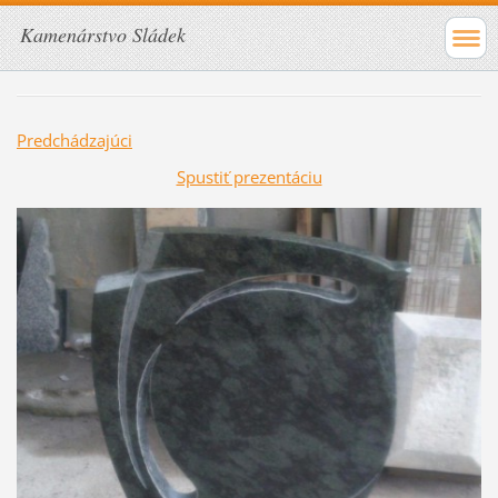
Kamenárstvo Sládek
Predchádzajúci
Spustiť prezentáciu