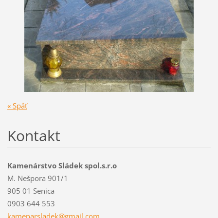
« Späť
Kontakt
Kamenárstvo Sládek spol.s.r.o
M. Nešpora 901/1
905 01 Senica
0903 644 553
kamenars
ladek@gm
ail.com