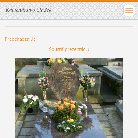
Kamenárstvo Sládek
Predchádzajúci
Spustiť prezentáciu